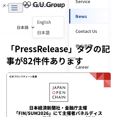
Service
メインコンテンツまでスキップ
News
English
日本語
Contact Us
日本語
「PressRelease」タグの記
他の言語
事が82件件あります
Career
← メインメニューに戻
る