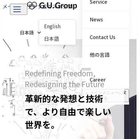
Service
メインコンテンツまでスキップ
News
English
日本語
Contact Us
日本語
他の言語
Redefining Freedom,
Career
Redesigning the Future
← メインメニューに戻
革新的な発想と技術
る
で、より自由で楽しい
世界を。