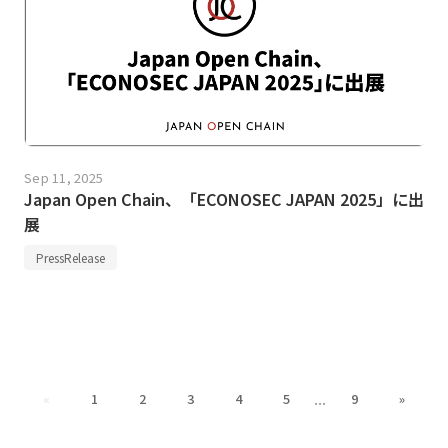
Sep 11, 2025
Japan Open Chain、「ECONOSEC JAPAN 2025」に出
展
PressRelease
...
«
1
2
3
4
5
9
»