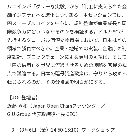
ルコインが「グレーな実験」から「制度に支えられた金
融インフラ」へと進化しつつある。本セッションでは、
円ステーブルコインを中心に、規制整備が産業成長と国
際競争力にどうつながるのかを検証する。ドル系SCが
先行するグローバル価値交換市場において、日本はどの
領域で勝負すべきか。企業・地域での実装、金融庁の制
度設計、ブロックチェーンによる信用の可視化、そして
「円の信用」を世界に流通させるための戦略を官民の視
点で議論する。日本の暗号資産政策は、守りから攻めへ
転じられるのか。その分岐点を明らかにする。
【JOC登壇者】
近藤 秀和（Japan Open Chainファウンダー／
G.U.Group 代表取締役社長 CEO）
【3月6日（金）14:50-15:10】
ワークショップ