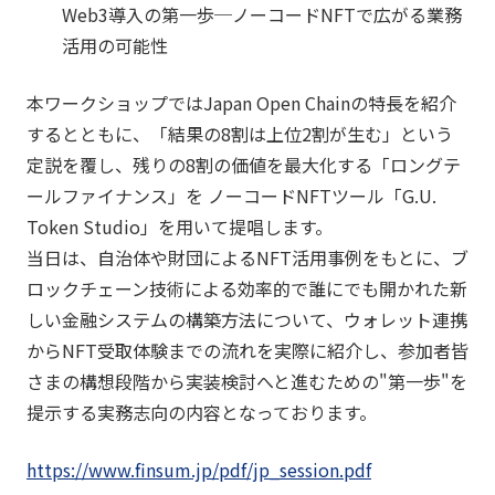
Web3導入の第一歩─ノーコードNFTで広がる業務
活用の可能性
本ワークショップではJapan Open Chainの特長を紹介
するとともに、「結果の8割は上位2割が生む」という
定説を覆し、残りの8割の価値を最大化する「ロングテ
ールファイナンス」を ノーコードNFTツール「G.U.
Token Studio」を用いて提唱します。
当日は、自治体や財団によるNFT活用事例をもとに、ブ
ロックチェーン技術による効率的で誰にでも開かれた新
しい金融システムの構築方法について、ウォレット連携
からNFT受取体験までの流れを実際に紹介し、参加者皆
さまの構想段階から実装検討へと進むための"第一歩"を
提示する実務志向の内容となっております。
https://www.finsum.jp/pdf/jp_session.pdf