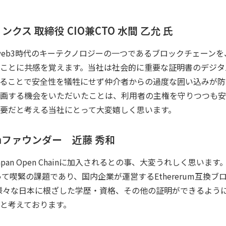
クス 取締役 CIO兼CTO 水間 乙允 氏
ainは、web3時代のキーテクノロジーの一つであるブロックチェー
ことに共感を覚えます。当社は社会的に重要な証明書のデジタ
ることで安全性を犠牲にせず仲介者からの過度な囲い込みが防
画する機会をいただいたことは、利用者の主権を守りつつも安
要だと考える当社にとって大変嬉しく思います。
hainファウンダー 近藤 秀和
pan Open Chainに加入されるとの事、大変うれしく思いま
て喫緊の課題であり、国内企業が運営するEthererum互換ブ
hain上で様々な日本に根ざした学歴・資格、その他の証明ができるよ
と考えております。