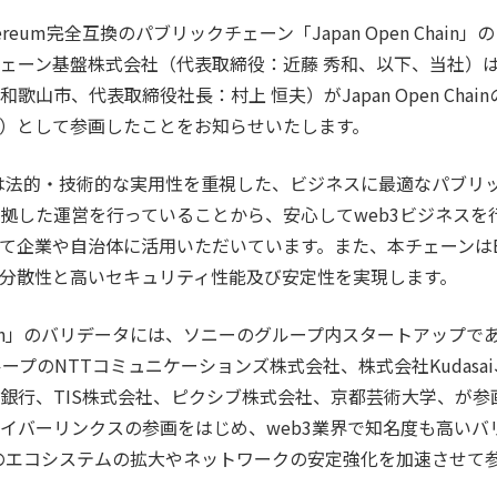
reum完全互換のパブリックチェーン「Japan Open Chai
ェーン基盤株式会社（代表取締役：近藤 秀和、以下、当社）
歌山市、代表取締役社長：村上 恒夫）がJapan Open Cha
）として参画したことをお知らせいたします。
Chain」は法的・技術的な実用性を重視した、ビジネスに最適なパブ
拠した運営を行っていることから、安心してweb3ビジネスを
て企業や自治体に活用いただいています。また、本チェーンはEt
分散性と高いセキュリティ性能及び安定性を実現します。
n Chain」のバリデータには、ソニーのグループ内スタートアップ
プのNTTコミュニケーションズ株式会社、株式会社Kudasai、G.U.
銀行、TIS株式会社、ピクシブ株式会社、京都芸術大学、が参
サイバーリンクスの参画をはじめ、web3業界で知名度も高い
Chain」のエコシステムの拡大やネットワークの安定強化を加速させて