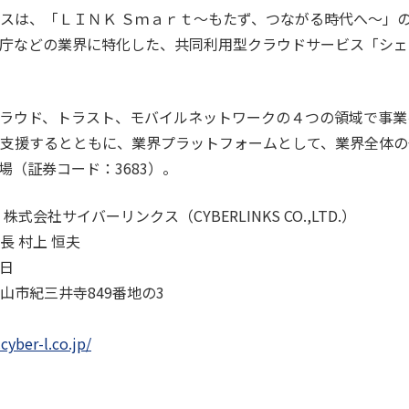
スは、「ＬＩＮＫ Ｓｍａｒｔ～もたず、つながる時代へ～」
庁などの業界に特化した、共同利用型クラウドサービス「シェ
ラウド、トラスト、モバイルネットワークの４つの領域で事業
支援するとともに、業界プラットフォームとして、業界全体の
場（証券コード：3683）。
式会社サイバーリンクス（CYBERLINKS CO.,LTD.）
 村上 恒夫
​​
市紀三井寺849番地の3​​
cyber-l.co.jp/