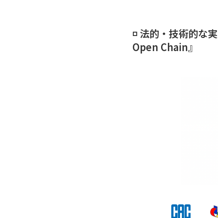
◽️ 法的・技術的
Open Chain』