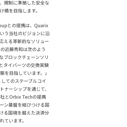
、規制に準拠した安全な
け橋を目指します。
oupとの提携は、Quarix
いう当社のビジョンに沿
応える革新的なソリュー
役の近藤秀和は次のよう
的なブロックチェーンソリ
とタイバーツの交換実験
築を目指しています。」
としてのステーブルコイ
トナーシップを通じて、
rbix Techの提携
ーン基盤を結びつける国
ける国境を越えた決済分
れています。