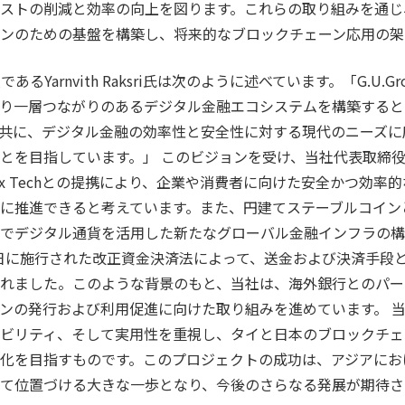
ストの削減と効率の向上を図ります。これらの取り組みを通じ
ンのための基盤を構築し、将来的なブロックチェーン応用の架
役であるYarnvith Raksri氏は次のように述べています。「G.U.Gr
り一層つながりのあるデジタル金融エコシステムを構築すると
共に、デジタル金融の効率性と安全性に対する現代のニーズに
とを目指しています。」 このビジョンを受け、当社代表取締
ix Techとの提携により、企業や消費者に向けた安全かつ効率
に推進できると考えています。また、円建てステーブルコイン
でデジタル通貨を活用した新たなグローバル金融インフラの構
月1日に施行された改正資金決済法によって、送金および決済手段
れました。このような背景のもと、当社は、海外銀行とのパー
の発行および利用促進に向けた取り組みを進めています。 当社とO
ビリティ、そして実用性を重視し、タイと日本のブロックチェ
化を目指すものです。このプロジェクトの成功は、アジアにお
て位置づける大きな一歩となり、今後のさらなる発展が期待さ