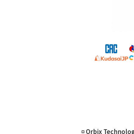
◽️ Orbix Technol