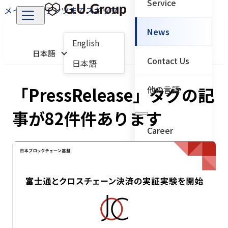
Service
メインコンテンツまでスキップ
News
English
日本語
Contact Us
日本語
「PressRelease」タグの記
他の言語
事が82件件あります
Career
← メインメニューに戻
る