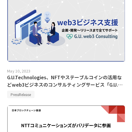
May 10, 2023
G.U.Technologies、NFTやステーブルコインの活用な
どweb3ビジネスのコンサルティングサービス「G.U.
web3 Consulting」の提供開始のお知らせ
PressRelease