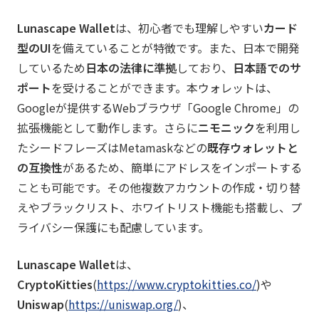
Lunascape Wallet
は、初心者でも理解しやすい
カード
型のUI
を備えていることが特徴です。また、日本で開発
しているため
日本の法律に準拠
しており、
日本語でのサ
ポート
を受けることができます。本ウォレットは、
Googleが提供するWebブラウザ「Google Chrome」の
拡張機能として動作します。さらに
ニモニック
を利用し
たシードフレーズはMetamaskなどの
既存ウォレットと
の互換性
があるため、簡単にアドレスをインポートする
ことも可能です。その他複数アカウントの作成・切り替
えやブラックリスト、ホワイトリスト機能も搭載し、プ
ライバシー保護にも配慮しています。
Lunascape Wallet
は、
CryptoKitties
(
https://www.cryptokitties.co/
)や
Uniswap
(
https://uniswap.org/
)、