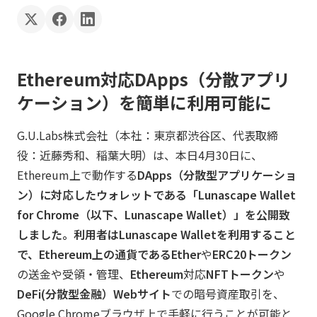
Ethereum対応DApps（分散アプリ
ケーション）を簡単に利用可能に
G.U.Labs株式会社（本社：東京都渋谷区、代表取締
役：近藤秀和、稲葉大明）は、本日4月30日に、
Ethereum上で動作する
DApps（分散型アプリケーショ
ン）
に対応したウォレットである「
Lunascape Wallet
for Chrome
（以下、Lunascape Wallet）」を公開致
しました。利用者はLunascape Walletを利用すること
で、
Ethereum
上の通貨である
Ether
や
ERC20トークン
の送金や受領・管理、
Ethereum
対応
NFTトークン
や
DeFi(分散型金融）Webサイト
での暗号資産取引を、
Google Chromeブラウザ上で手軽に行うことが可能と