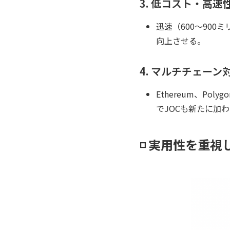
3. 低コスト・高速
迅速（600〜90
向上させる。
4. マルチチェーン
Ethereum、Pol
でJOCも新たに加
◽️ 実用性を重視