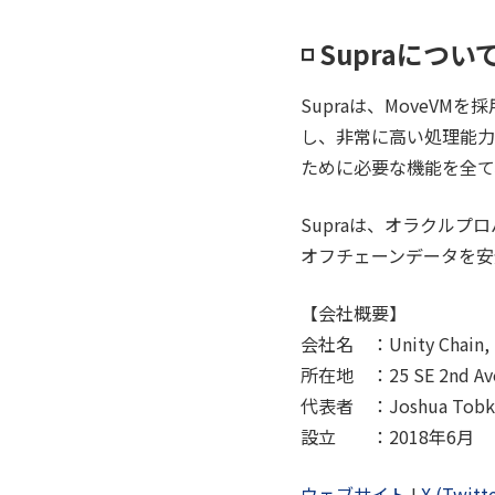
◽️ Supraについ
Supraは、MoveVM
し、非常に高い処理能力と
ために必要な機能を全て
Supraは、オラクル
オフチェーンデータを安
【会社概要】
会社名 ：Unity Chain, 
所在地 ：25 SE 2nd Ave, 
代表者 ：Joshua Tobkin 
設立 ：2018年6月
ウェブサイト
I
X (Twitt