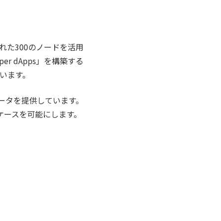
散された300のノードを活用
r dApps」を構築する
います。
データを提供しています。
ケースを可能にします。